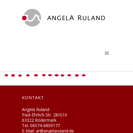
KONTAKT
Angela Ruland
Paul-Ehrlich-Str. 28/G10
63322 Rödermark
Tel. 06074-6809177
E-Mail: ar@angelaruland.de